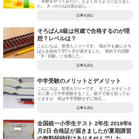
「実験をやってみたい」とよく言うようになりまし
た。 きっかけは以前お話し...
記事を読む
そろばん8級は何歳で合格するのが理
想？レベルは？
こんにちは、管理人リリーです。 我が子も春にそろ
ばんを始めて早7ヶ月が過ぎました。 初めての試験
「9・10級」に合格した...
記事を読む
中学受験のメリットとデメリット
こんにちは、管理人リリーです。 今でこそサピック
スに通って中学受験する！と、親子で張り切ってお
りますが、前は中学受験せずに地元...
記事を読む
全国統一小学生テスト 2年生 2019年6
月2日 合格証が届きましたが夏期講習
の無料招待状はありませんでした