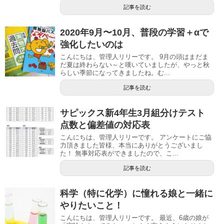
記事を読む
2020年9月〜10月、普段の学習＋αで
強化したいのは
こんにちは、管理人リリーです。 9月の頭はまだま
だ夏は終わらない～と嘆いていましたが、やっと秋
らしい季節になってきましたね。む...
記事を読む
サピックス新4年生3月組分けテスト
点数と偏差値の対応表
こんにちは、管理人リリーです。 アンケートにご協
力頂きました皆様、本当にありがとうございまし
た！ 無事対応表ができましたので、こ...
記事を読む
科学（特に化学）に憧れる娘と一緒に
やりたいこと！
こんにちは、管理人リリーです。 最近、6歳の娘が