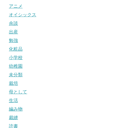
アニメ
オイシックス
余談
出産
勉強
化粧品
小学校
幼稚園
未分類
栽培
母として
生活
編み物
裁縫
読書