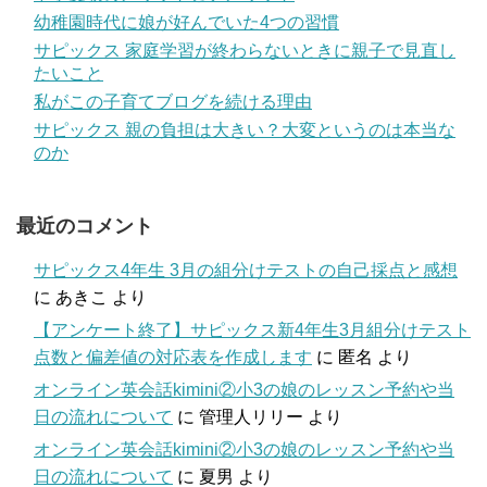
幼稚園時代に娘が好んでいた4つの習慣
サピックス 家庭学習が終わらないときに親子で見直し
たいこと
私がこの子育てブログを続ける理由
サピックス 親の負担は大きい？大変というのは本当な
のか
最近のコメント
サピックス4年生 3月の組分けテストの自己採点と感想
に
あきこ
より
【アンケート終了】サピックス新4年生3月組分けテスト
点数と偏差値の対応表を作成します
に
匿名
より
オンライン英会話kimini②小3の娘のレッスン予約や当
日の流れについて
に
管理人リリー
より
オンライン英会話kimini②小3の娘のレッスン予約や当
日の流れについて
に
夏男
より