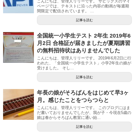
こんにちは、管理人リリーです。 サピックスのマイ
ページでは、テキストに沿った内容の動画が毎週期
間限定で配信されています。 ...
記事を読む
全国統一小学生テスト 2年生 2019年6
月2日 合格証が届きましたが夏期講習
の無料招待状はありませんでした
こんにちは、管理人リリーです。 2019年6月2日に行
われた、「全国統一小学生テスト」小学2年生の娘が
受けました。 そし...
記事を読む
年長の娘がそろばんをはじめて早3ヶ
月。感じたことをつらつらと
こんにちは、管理人リリーです。 このブログにはま
だ書いておりませんでしたが、我が子・今現在5歳の
娘は春からそろばん教室に通い始...
記事を読む