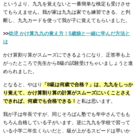
というより、九九を覚えないと一番簡単な検定も受けさせ
てもらえません。我が家は九九は家でも練習できる、と判
断し、九九カードを使って我が子に覚えてもらいました。
>>
幼児 かけ算九九の覚え方！5歳娘と一緒に学んだ方法と
は
かけ算割り算がスムーズにできるようになり、正答率も上
がったところで先生から8級の試験受けちゃいましょうと進
められました。
となると、やはり
「8級は何歳で合格？」は、九九をしっか
り覚えて、かけ算割り算の計算がスムーズにいくことさえ
できれば、何歳でも合格できる！
と私は思います。
我が子は年長ですが、同じそろばん塾でも年中さんでもも
ちろん合格している子がいます。逆に九九を学校で習って
いる小学二年生くらいだと、級が上がるスピードは早いか