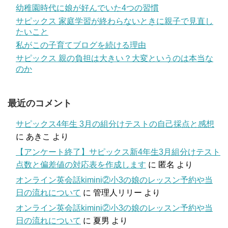
幼稚園時代に娘が好んでいた4つの習慣
サピックス 家庭学習が終わらないときに親子で見直し
たいこと
私がこの子育てブログを続ける理由
サピックス 親の負担は大きい？大変というのは本当な
のか
最近のコメント
サピックス4年生 3月の組分けテストの自己採点と感想
に
あきこ
より
【アンケート終了】サピックス新4年生3月組分けテスト
点数と偏差値の対応表を作成します
に
匿名
より
オンライン英会話kimini②小3の娘のレッスン予約や当
日の流れについて
に
管理人リリー
より
オンライン英会話kimini②小3の娘のレッスン予約や当
日の流れについて
に
夏男
より