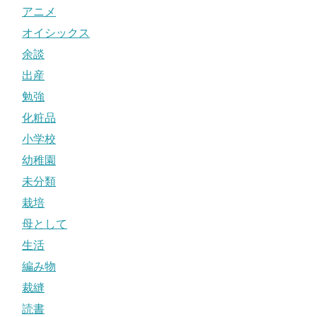
アニメ
オイシックス
余談
出産
勉強
化粧品
小学校
幼稚園
未分類
栽培
母として
生活
編み物
裁縫
読書