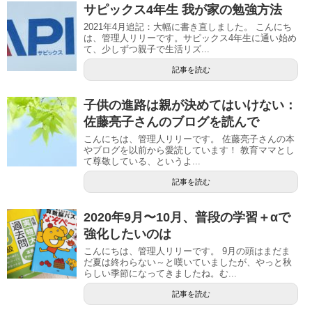
サピックス4年生 我が家の勉強方法
2021年4月追記：大幅に書き直しました。 こんにち
は、管理人リリーです。サピックス4年生に通い始め
て、少しずつ親子で生活リズ...
記事を読む
子供の進路は親が決めてはいけない：
佐藤亮子さんのブログを読んで
こんにちは、管理人リリーです。 佐藤亮子さんの本
やブログを以前から愛読しています！ 教育ママとし
て尊敬している、というよ...
記事を読む
2020年9月〜10月、普段の学習＋αで
強化したいのは
こんにちは、管理人リリーです。 9月の頭はまだま
だ夏は終わらない～と嘆いていましたが、やっと秋
らしい季節になってきましたね。む...
記事を読む