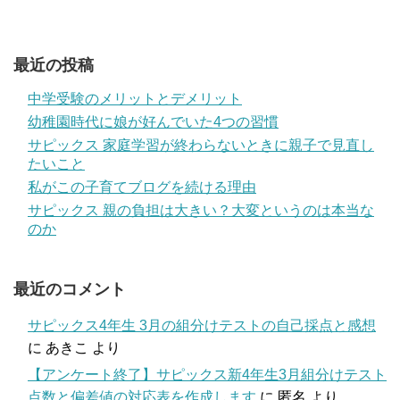
最近の投稿
中学受験のメリットとデメリット
幼稚園時代に娘が好んでいた4つの習慣
サピックス 家庭学習が終わらないときに親子で見直し
たいこと
私がこの子育てブログを続ける理由
サピックス 親の負担は大きい？大変というのは本当な
のか
最近のコメント
サピックス4年生 3月の組分けテストの自己採点と感想
に
あきこ
より
【アンケート終了】サピックス新4年生3月組分けテスト
点数と偏差値の対応表を作成します
に
匿名
より