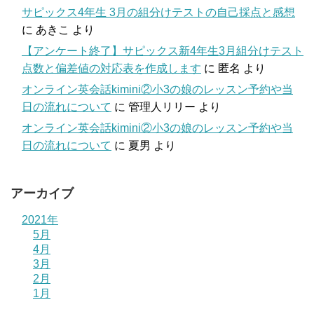
サピックス4年生 3月の組分けテストの自己採点と感想
に
あきこ
より
【アンケート終了】サピックス新4年生3月組分けテスト
点数と偏差値の対応表を作成します
に
匿名
より
オンライン英会話kimini②小3の娘のレッスン予約や当
日の流れについて
に
管理人リリー
より
オンライン英会話kimini②小3の娘のレッスン予約や当
日の流れについて
に
夏男
より
アーカイブ
2021年
5月
4月
3月
2月
1月