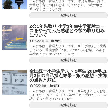
こんにちは、管理人リリーです。 私は今専業主婦で、
貴重な子育ての日々を過ごしています。 8歳の娘と、
幼い息子とこうして貴...
記事を読む
Z会1年先取り 小学3年生中学受験コー
スをやってみた感想と今後の取り組み
について
2020/1/15
勉強
こんにちは、管理人リリーです。今日は継続して受講
している、通信教育「Z会」についてのお話。 Z会は
年少さんからやっていて、今は...
記事を読む
全国統一小学生テスト 2年生 2019年11
月3日の自己採点結果・娘の感想・実際
の点数と順位
2020/1/9
勉強
こんにちは、管理人リリーです。今年もよろしくお願
いします！ さて、今日は去年の11月に受けたテストの
話。ずっと受けていくものだ...
記事を読む