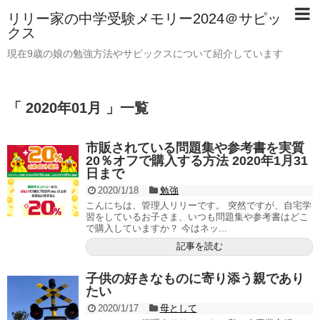
リリー家の中学受験メモリー2024＠サピッ
クス
現在9歳の娘の勉強方法やサピックスについて紹介しています
「 2020年01月 」一覧
市販されている問題集や参考書を実質
20％オフで購入する方法 2020年1月31
日まで
2020/1/18
勉強
こんにちは、管理人リリーです。 突然ですが、自宅学
習をしているお子さま、いつも問題集や参考書はどこ
で購入していますか？ 今はネッ...
記事を読む
子供の好きなものに寄り添う親であり
たい
2020/1/17
母として