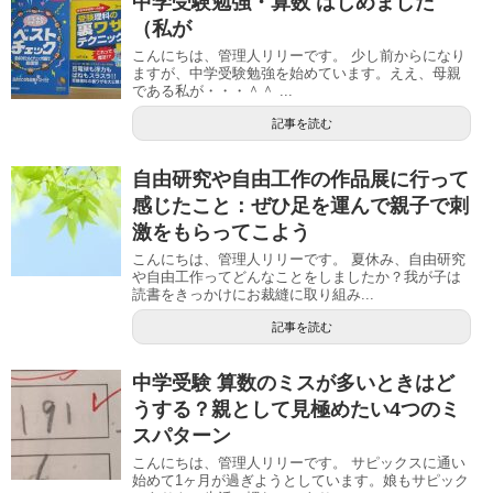
中学受験勉強・算数 はじめました
（私が
こんにちは、管理人リリーです。 少し前からになり
ますが、中学受験勉強を始めています。ええ、母親
である私が・・・＾＾ ...
記事を読む
自由研究や自由工作の作品展に行って
感じたこと：ぜひ足を運んで親子で刺
激をもらってこよう
こんにちは、管理人リリーです。 夏休み、自由研究
や自由工作ってどんなことをしましたか？我が子は
読書をきっかけにお裁縫に取り組み...
記事を読む
中学受験 算数のミスが多いときはど
うする？親として見極めたい4つのミ
スパターン
こんにちは、管理人リリーです。 サピックスに通い
始めて1ヶ月が過ぎようとしています。娘もサピック