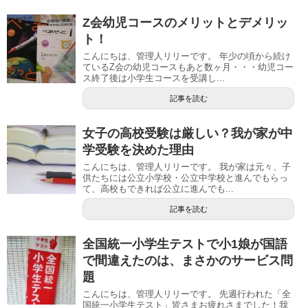
Z会幼児コースのメリットとデメリッ
ト！
こんにちは、管理人リリーです。 年少の頃から続け
ているZ会の幼児コースもあと数ヶ月・・・幼児コー
ス終了後は小学生コースを受講し...
記事を読む
女子の高校受験は厳しい？我が家が中
学受験を決めた理由
こんにちは、管理人リリーです。 我が家は元々、子
供たちには公立小学校・公立中学校と進んでもらっ
て、高校もできれば公立に進んでも...
記事を読む
全国統一小学生テストで小1娘が国語
で間違えたのは、まさかのサービス問
題
こんにちは、管理人リリーです。 先週行われた「全
国統一小学生テスト」皆さまお疲れさまでした！我