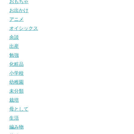
おもちゃ
お出かけ
アニメ
オイシックス
余談
出産
勉強
化粧品
小学校
幼稚園
未分類
栽培
母として
生活
編み物