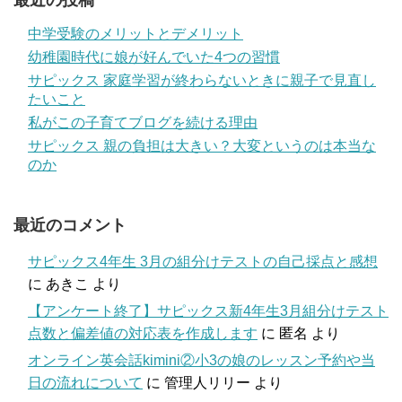
最近の投稿
中学受験のメリットとデメリット
幼稚園時代に娘が好んでいた4つの習慣
サピックス 家庭学習が終わらないときに親子で見直し
たいこと
私がこの子育てブログを続ける理由
サピックス 親の負担は大きい？大変というのは本当な
のか
最近のコメント
サピックス4年生 3月の組分けテストの自己採点と感想
に
あきこ
より
【アンケート終了】サピックス新4年生3月組分けテスト
点数と偏差値の対応表を作成します
に
匿名
より
オンライン英会話kimini②小3の娘のレッスン予約や当
日の流れについて
に
管理人リリー
より