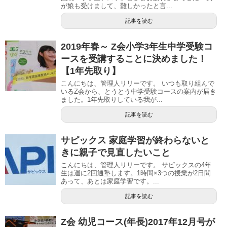
が娘も受けまして、難しかったと言...
記事を読む
2019年春～ Z会小学3年生中学受験コ
ースを受講することに決めました！
【1年先取り】
こんにちは、管理人リリーです。 いつも取り組んで
いるZ会から、とうとう中学受験コースの案内が届き
ました。1年先取りしている我が...
記事を読む
サピックス 家庭学習が終わらないと
きに親子で見直したいこと
こんにちは、管理人リリーです。 サピックスの4年
生は週に2回通塾します。1時間×3つの授業が2日間
あって、あとは家庭学習です。...
記事を読む
Z会 幼児コース(年長)2017年12月号が