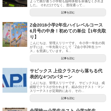
よって娘が通う小学校も臨時休校を余儀なくされま
した。 それだけでなく、普段通って...
記事を読む
Z会2018小学2年生ハイレベルコース
6月号の中身！初めての単位【1年先取
り】
こんにちは、管理人リリーです。 今小学一年生の我
が子には、一年先取りとして「Z会小学2年生コー
ス」を受講しています。 6...
記事を読む
サピックス 上位クラスから落ちる代
表的な4つのパターン
こんにちは、管理人リリーです。 サピックスは、成
績順でクラスが分かれます。組み分けテスト・マン
スリーテストが定期的にあり、その...
記事を読む
全国統一小学生テスト 小学3年生