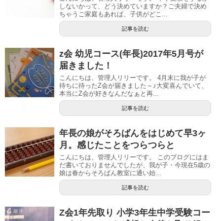
しないかって、どう決めていますか？ご夫婦で決め
ちゃうご家庭もあれば、子供がどこ...
記事を読む
z会 幼児コース(年長)2017年5月号が
届きました！
こんにちは、管理人リリーです。 4月末に我が子が
待ちに待ったZ会が届きました～♪大変喜んでいて、
本当にZ会が好きなんだなぁと再...
記事を読む
年長の娘がそろばんをはじめて早3ヶ
月。感じたことをつらつらと
こんにちは、管理人リリーです。 このブログにはま
だ書いておりませんでしたが、我が子・今現在5歳の
娘は春からそろばん教室に通い始...
記事を読む
Z会1年先取り 小学3年生中学受験コー