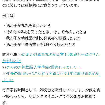
のに関しては積極的にご褒美をあげています。
例えば、
・我が子が九九を覚えたとき
・そろばん8級を受けたとき、そして合格したとき
・我が子が幼稚園の劇の発表会で頑張ったとき
・我が子が「参考書」を1冊やり終えたとき
関連記事>>
幼児 かけ算九九の覚え方！5歳娘と一緒に学ん
だ方法とは
>>
きらめき算数脳 入学準備2冊終わりました！
>>
年長の娘 最レベさんすう問題集小学1年に取り組み始め
ました
毎日学習時間として、20分ほど確保しています。夕飯を食
べ終わったら、リビングダイニングでそのままお勉強で
す。