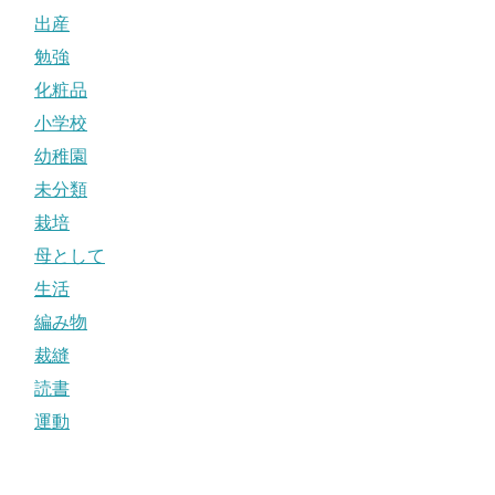
出産
勉強
化粧品
小学校
幼稚園
未分類
栽培
母として
生活
編み物
裁縫
読書
運動