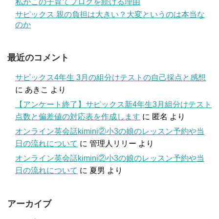
私がこの子育てブログを続ける理由
サピックス 親の負担は大きい？大変というのは本当な
のか
最近のコメント
サピックス4年生 3月の組分けテストの自己採点と感想
に
あきこ
より
【アンケート終了】サピックス新4年生3月組分けテスト
点数と偏差値の対応表を作成します
に
匿名
より
オンライン英会話kimini②小3の娘のレッスン予約や当
日の流れについて
に
管理人リリー
より
オンライン英会話kimini②小3の娘のレッスン予約や当
日の流れについて
に
夏男
より
アーカイブ