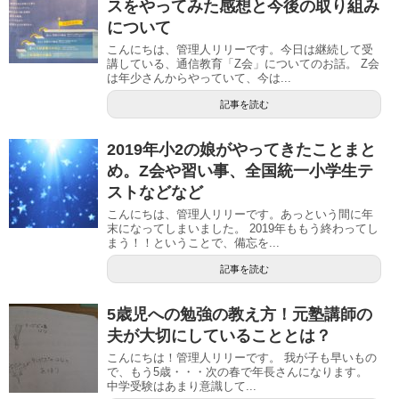
スをやってみた感想と今後の取り組み
について
こんにちは、管理人リリーです。今日は継続して受
講している、通信教育「Z会」についてのお話。 Z会
は年少さんからやっていて、今は...
記事を読む
2019年小2の娘がやってきたことまと
め。Z会や習い事、全国統一小学生テ
ストなどなど
こんにちは、管理人リリーです。あっという間に年
末になってしまいました。 2019年ももう終わってし
まう！！ということで、備忘を...
記事を読む
5歳児への勉強の教え方！元塾講師の
夫が大切にしていることとは？
こんにちは！管理人リリーです。 我が子も早いもの
で、もう5歳・・・次の春で年長さんになります。
中学受験はあまり意識して...