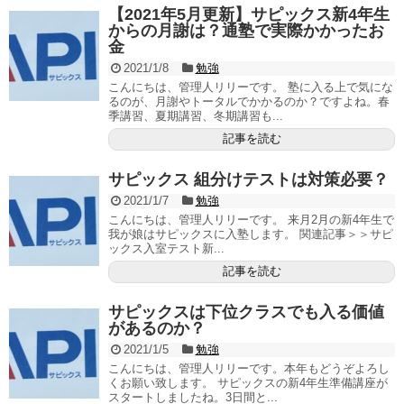
【2021年5月更新】サピックス新4年生
からの月謝は？通塾で実際かかったお
金
2021/1/8
勉強
こんにちは、管理人リリーです。 塾に入る上で気にな
るのが、月謝やトータルでかかるのか？ですよね。春
季講習、夏期講習、冬期講習も...
記事を読む
サピックス 組分けテストは対策必要？
2021/1/7
勉強
こんにちは、管理人リリーです。 来月2月の新4年生で
我が娘はサピックスに入塾します。 関連記事＞＞サピ
ックス入室テスト新...
記事を読む
サピックスは下位クラスでも入る価値
があるのか？
2021/1/5
勉強
こんにちは、管理人リリーです。本年もどうぞよろし
くお願い致します。 サピックスの新4年生準備講座が
スタートしましたね。3日間と...