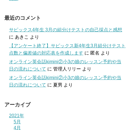
最近のコメント
サピックス4年生 3月の組分けテストの自己採点と感想
に
あきこ
より
【アンケート終了】サピックス新4年生3月組分けテスト
点数と偏差値の対応表を作成します
に
匿名
より
オンライン英会話kimini②小3の娘のレッスン予約や当
日の流れについて
に
管理人リリー
より
オンライン英会話kimini②小3の娘のレッスン予約や当
日の流れについて
に
夏男
より
アーカイブ
2021年
5月
4月