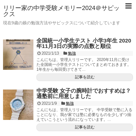
リリー家の中学受験メモリー2024＠サピッ
クス
現在9歳の娘の勉強方法やサピックスについて紹介しています
全国統一小学生テスト 小学3年生 2020
年11月3日の実際の点数と順位
2021/1/13
勉強
こんにちは、管理人リリーです。 2020年11月に受け
た全国統一小学生テストについてまとめておきます。
1年生から毎回受けてきて...
記事を読む
中学受験 女子の腕時計でおすすめは？
通塾前に用意しました
2021/1/9
勉強
こんにちは、管理人リリーです。 中学受験で塾に入る
ことになり、我が家では塾に必要なものを少しずつ揃
えていこうという流れになっています。...
記事を読む