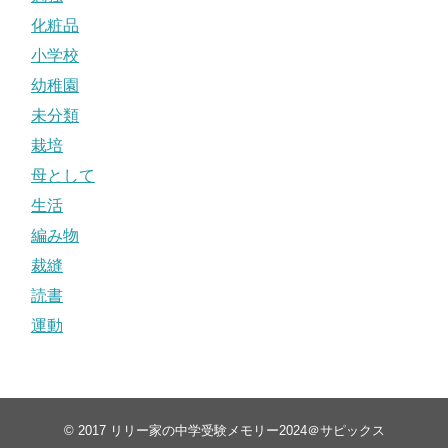
化粧品
小学校
幼稚園
未分類
栽培
母として
生活
編み物
裁縫
読書
運動
© 2017
リリー家の中学受験メモリー2024＠サピックス