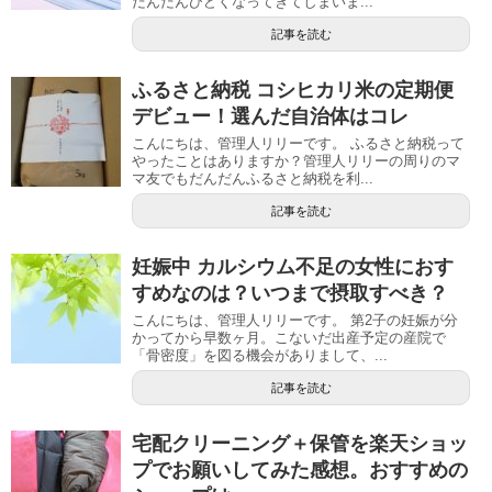
だんだんひどくなってきてしまいま...
記事を読む
ふるさと納税 コシヒカリ米の定期便
デビュー！選んだ自治体はコレ
こんにちは、管理人リリーです。 ふるさと納税って
やったことはありますか？管理人リリーの周りのマ
マ友でもだんだんふるさと納税を利...
記事を読む
妊娠中 カルシウム不足の女性におす
すめなのは？いつまで摂取すべき？
こんにちは、管理人リリーです。 第2子の妊娠が分
かってから早数ヶ月。こないだ出産予定の産院で
「骨密度」を図る機会がありまして、...
記事を読む
宅配クリーニング＋保管を楽天ショッ
プでお願いしてみた感想。おすすめの