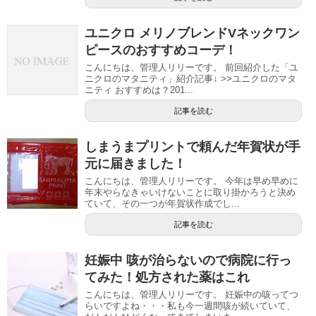
ユニクロ メリノブレンドVネックワン
ピースのおすすめコーデ！
こんにちは、管理人リリーです。 前回紹介した「ユ
ニクロのマタニティ」紹介記事↓ >>ユニクロのマタ
ニティ おすすめは？201...
記事を読む
しまうまプリントで頼んだ年賀状が手
元に届きました！
こんにちは、管理人リリーです。 今年は早め早めに
年末やらなきゃいけないことに取り掛かろうと決め
ていて、その一つが年賀状作成でし...
記事を読む
妊娠中 咳が治らないので病院に行っ
てみた！処方された薬はこれ
こんにちは、管理人リリーです。 妊娠中の咳ってつ
らいですよね・・・私も今一週間咳が続いていて、