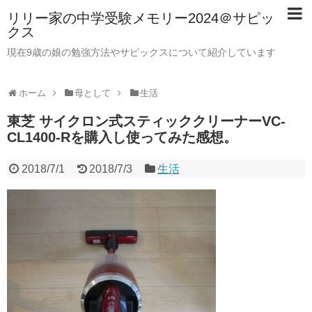
リリー家の中学受験メモリー2024＠サピッ
クス
現在9歳の娘の勉強方法やサピックスについて紹介しています
ホーム
母として
生活
東芝 サイクロン式スティッククリーナーVC-
CL1400-Rを購入し使ってみた感想。
2018/7/1
2018/7/3
生活