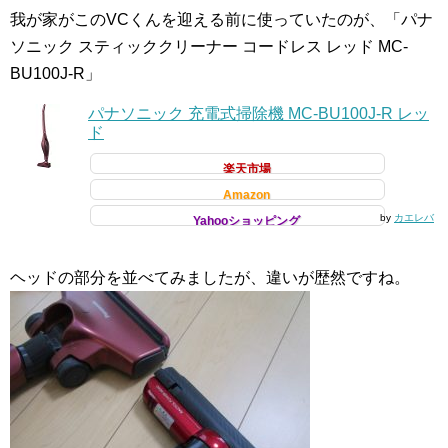
我が家がこのVCくんを迎える前に使っていたのが、「パナ
ソニック スティッククリーナー コードレス レッド MC-
BU100J-R」
パナソニック 充電式掃除機 MC-BU100J-R レッ
ド
楽天市場
Amazon
by
カエレバ
Yahooショッピング
ヘッドの部分を並べてみましたが、違いが歴然ですね。