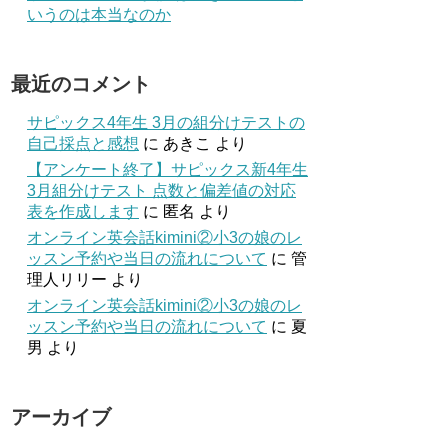
いうのは本当なのか
最近のコメント
サピックス4年生 3月の組分けテストの
自己採点と感想
に
あきこ
より
【アンケート終了】サピックス新4年生
3月組分けテスト 点数と偏差値の対応
表を作成します
に
匿名
より
オンライン英会話kimini②小3の娘のレ
ッスン予約や当日の流れについて
に
管
理人リリー
より
オンライン英会話kimini②小3の娘のレ
ッスン予約や当日の流れについて
に
夏
男
より
アーカイブ