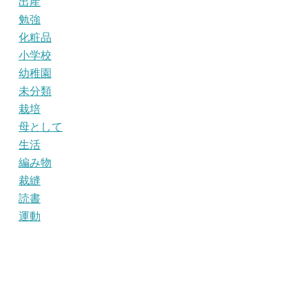
出産
勉強
化粧品
小学校
幼稚園
未分類
栽培
母として
生活
編み物
裁縫
読書
運動