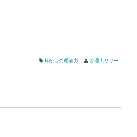
耳からの理解力
管理人リリー
。