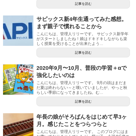
記事を読む
サピックス新4年生通ってみた感想。
まず親子で慣れることから
こんにちは、管理人リリーです。 サピックス新学年
がスタートしましたね！娘はドキドキしながらも楽
しく授業を受けることが出来たよう...
記事を読む
2020年9月〜10月、普段の学習＋αで
強化したいのは
こんにちは、管理人リリーです。 9月の頭はまだま
だ夏は終わらない～と嘆いていましたが、やっと秋
らしい季節になってきましたね。む...
記事を読む
年長の娘がそろばんをはじめて早3ヶ
月。感じたことをつらつらと
こんにちは、管理人リリーです。 このブログにはま