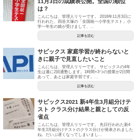
11月3日の成績表公開。全国の順位
は？
こんにちは、管理人リリーです。 2018年11月3日に
行われた、四谷大塚の「全国統一小学生テスト」小
学一年生の娘が受けまして、...
記事を読む
サピックス 家庭学習が終わらないと
きに親子で見直したいこと
こんにちは、管理人リリーです。 サピックスの4年
生は週に2回通塾します。1時間×3つの授業が2日間
あって、あとは家庭学習です。...
記事を読む
サピックス2021 新4年生3月組分けテ
スト クラス分け結果と親としての反
省点
こんにちは、管理人リリーです。 先日行われた新4
年生3月組分けテストのクラス分けが発表されました
ね。だいぶ遅くなってしまいまし...