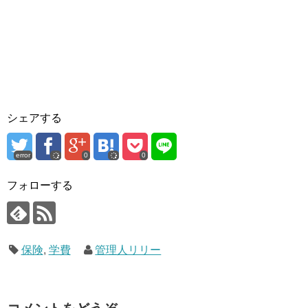
シェアする
error
0
0
フォローする
保険
,
学費
管理人リリー