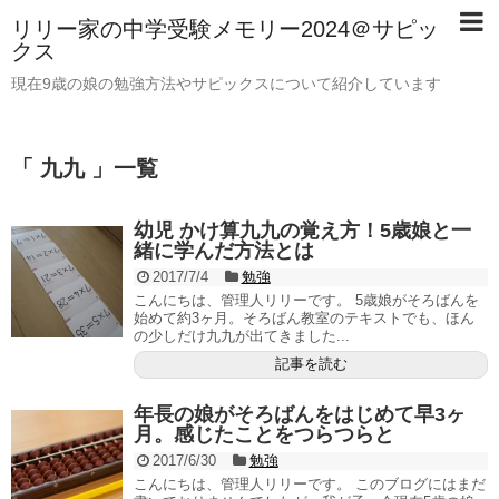
リリー家の中学受験メモリー2024＠サピッ
クス
現在9歳の娘の勉強方法やサピックスについて紹介しています
「 九九 」一覧
幼児 かけ算九九の覚え方！5歳娘と一
緒に学んだ方法とは
2017/7/4
勉強
こんにちは、管理人リリーです。 5歳娘がそろばんを
始めて約3ヶ月。そろばん教室のテキストでも、ほん
の少しだけ九九が出てきました...
記事を読む
年長の娘がそろばんをはじめて早3ヶ
月。感じたことをつらつらと
2017/6/30
勉強
こんにちは、管理人リリーです。 このブログにはまだ