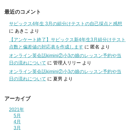
最近のコメント
サピックス4年生 3月の組分けテストの自己採点と感想
に
あきこ
より
【アンケート終了】サピックス新4年生3月組分けテスト
点数と偏差値の対応表を作成します
に
匿名
より
オンライン英会話kimini②小3の娘のレッスン予約や当
日の流れについて
に
管理人リリー
より
オンライン英会話kimini②小3の娘のレッスン予約や当
日の流れについて
に
夏男
より
アーカイブ
2021年
5月
4月
3月